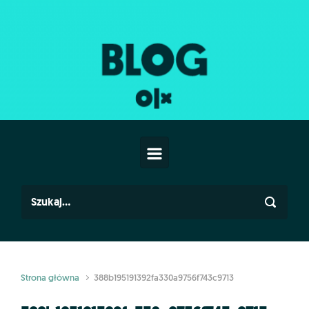
Skip to main content
Strona główna
388b195191392fa330a9756f743c9713