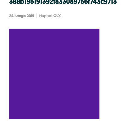
388b195191392fa330a9756f743c9713
24 lutego 2019
OLX
Napisał