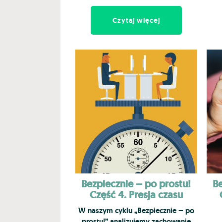
Czytaj więcej
Bezpiecznie – po prostu!
Be
Część 4. Presja czasu
W naszym cyklu „Bezpiecznie – po
prostu!” analizujemy zachowanie