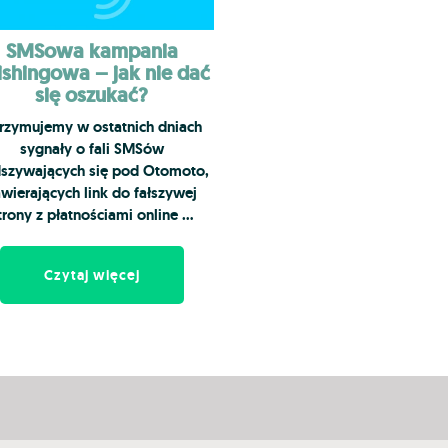
SMSowa kampania
ishingowa – jak nie dać
się oszukać?
rzymujemy w ostatnich dniach
sygnały o fali SMSów
szywających się pod Otomoto,
wierających link do fałszywej
trony z płatnościami online …
Czytaj więcej