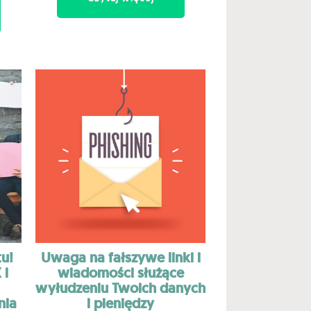
tu!
Uwaga na fałszywe linki i
 i
wiadomości służące
wyłudzeniu Twoich danych
nia
i pieniędzy