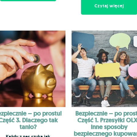
Czytaj więcej
zpiecznie – po prostu!
Bezpiecznie – po pros
Część 3. Dlaczego tak
Część 1. Przesyłki OLX
tanio?
inne sposoby
bezpiecznego kupowa
Każdy z nas szuka jak