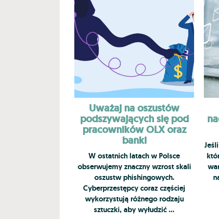
Uważaj na oszustów
podszywających się pod
na
pracowników OLX oraz
banki
Jeśl
W ostatnich latach w Polsce
któ
obserwujemy znaczny wzrost skali
war
oszustw phishingowych.
n
Cyberprzestępcy coraz częściej
wykorzystują różnego rodzaju
sztuczki, aby wyłudzić …