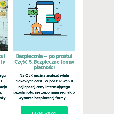
tu!
Bezpiecznie – po prostu!
rty
Część 5. Bezpieczne formy
płatności
egu
Na OLX można znaleźć wiele
 i
ciekawych ofert. W poszukiwaniu
acje
najlepszej ceny interesującego
a.
przedmiotu, nie zapominaj jednak o
óży,
wyborze bezpiecznej formy …
Czytaj więcej