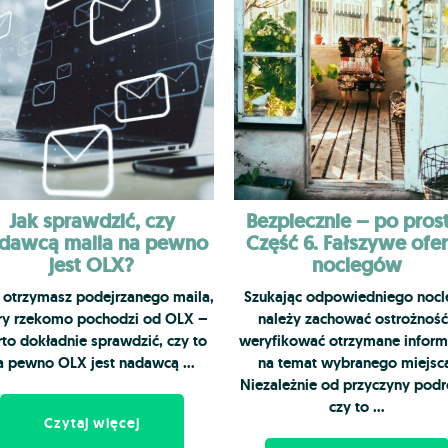
Jak sprawdzić, czy
Bezpiecznie – po pros
dawcą maila na pewno
Część 6. Fałszywe ofe
jest OLX?
noclegów
i otrzymasz podejrzanego maila,
Szukając odpowiedniego nocl
ry rzekomo pochodzi od OLX –
należy zachować ostrożność
to dokładnie sprawdzić, czy to
weryfikować otrzymane inform
a pewno OLX jest nadawcą …
na temat wybranego miejsc
Niezależnie od przyczyny podr
czy to …
Czytaj więcej