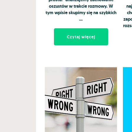
oszustów w trakcie rozmowy. W
na
tym wpisie skupimy się na szybkich
ch
…
zap
rozs
Czytaj więcej