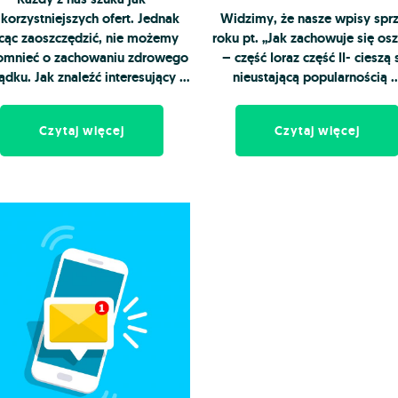
jkorzystniejszych ofert. Jednak
Widzimy, że nasze wpisy spr
cąc zaoszczędzić, nie możemy
roku pt. „Jak zachowuje się osz
omnieć o zachowaniu zdrowego
– część Ioraz część II- cieszą 
ądku. Jak znaleźć interesujący …
nieustającą popularnością 
Czytaj więcej
Czytaj więcej