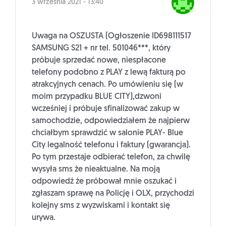
3 września 2021 - 13:40
Uwaga na OSZUSTA (Ogłoszenie ID698111517
SAMSUNG S21 + nr tel. 501046***, który
próbuje sprzedać nowe, niespłacone
telefony podobno z PLAY z lewą fakturą po
atrakcyjnych cenach. Po umówieniu się (w
moim przypadku BLUE CITY),dzwoni
wcześniej i próbuje sfinalizować zakup w
samochodzie, odpowiedziałem że najpierw
chciałbym sprawdzić w salonie PLAY- Blue
City legalność telefonu i faktury (gwarancja).
Po tym przestaje odbierać telefon, za chwilę
wysyła sms że nieaktualne. Na moją
odpowiedź że próbował mnie oszukać i
zgłaszam sprawę na Policję i OLX, przychodzi
kolejny sms z wyzwiskami i kontakt się
urywa.