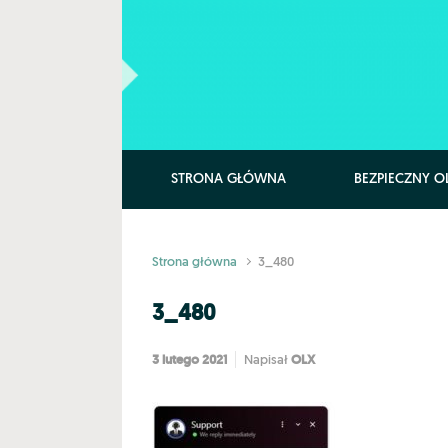
Skip to main content
STRONA GŁÓWNA
BEZPIECZNY O
Strona główna
3_480
3_480
3 lutego 2021
OLX
Napisał