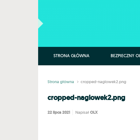
Skip to main content
STRONA GŁÓWNA
BEZPIECZNY O
Strona główna
cropped-naglowek2.png
cropped-naglowek2.png
22 lipca 2021
OLX
Napisał