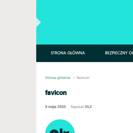
Skip to main content
STRONA GŁÓWNA
BEZPIECZNY O
Strona główna
favicon
favicon
5 maja 2020
OLX
Napisał