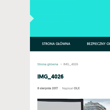
Skip to main content
STRONA GŁÓWNA
BEZPIECZNY O
Strona główna
IMG_4026
IMG_4026
8 sierpnia 2017
OLX
Napisał