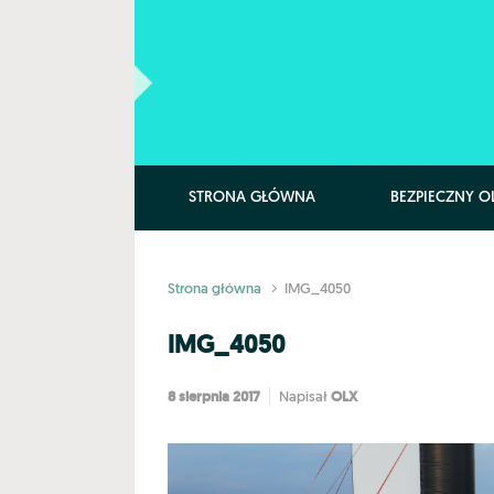
Skip to main content
STRONA GŁÓWNA
BEZPIECZNY O
Strona główna
IMG_4050
IMG_4050
8 sierpnia 2017
OLX
Napisał