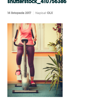
shutterstock_410756386
14 listopada 2017
OLX
Napisał