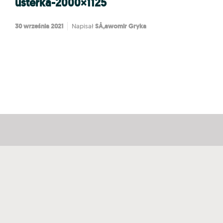
usterka-2000×1125
30 września 2021
SÅ‚awomir Gryka
Napisał