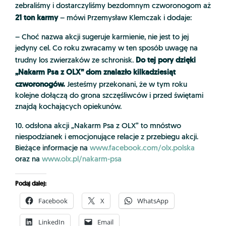
zebraliśmy i dostarczyliśmy bezdomnym czworonogom aż
21 ton karmy
– mówi Przemysław Klemczak i dodaje:
– Choć nazwa akcji sugeruje karmienie, nie jest to jej
jedyny cel. Co roku zwracamy w ten sposób uwagę na
Do tej pory dzięki
trudny los zwierzaków ze schronisk.
„Nakarm Psa z OLX” dom znalazło kilkadziesiąt
czworonogów.
Jesteśmy przekonani, że w tym roku
kolejne dołączą do grona szczęśliwców i przed świętami
znajdą kochających opiekunów.
10. odsłona akcji „Nakarm Psa z OLX” to mnóstwo
niespodzianek i emocjonujące relacje z przebiegu akcji.
Bieżące informacje na
www.facebook.com/olx.polska
oraz na
www.olx.pl/nakarm-psa
Podaj dalej:
Facebook
X
WhatsApp
LinkedIn
Email