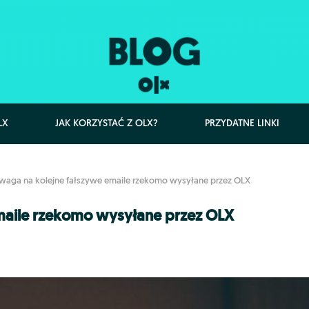
LX
JAK KORZYSTAĆ Z OLX?
PRZYDATNE LINKI
waga na kolejne fałszywe emaile rzekomo wysyłane przez OLX
maile rzekomo wysyłane przez OLX