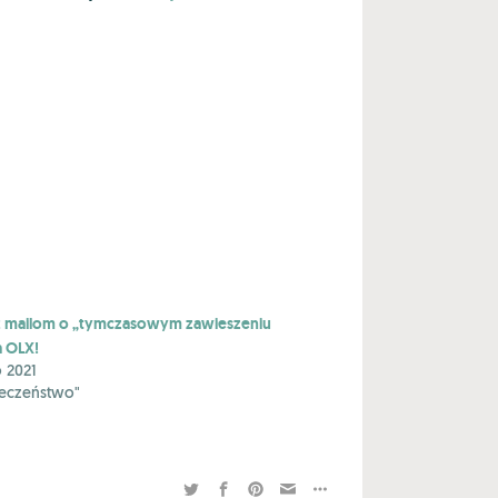
z mailom o „tymczasowym zawieszeniu
a OLX!
o 2021
ieczeństwo"