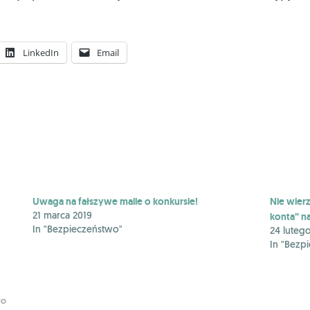
LinkedIn
Email
Uwaga na fałszywe maile o konkursie!
Nie wier
konta” n
21 marca 2019
In "Bezpieczeństwo"
24 luteg
In "Bezp
wo