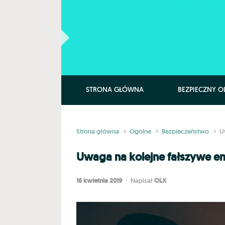
Skip to main content
STRONA GŁÓWNA
BEZPIECZNY O
Strona główna
Ogólne
Bezpieczeństwo
U
Uwaga na kolejne fałszywe e
16 kwietnia 2019
OLX
Napisał