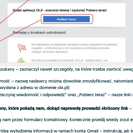
ł oszukany – zaznaczył nawet szczegóły, na które trzeba zwrócić uwa
adomość – nazwę nadawcy można dowolnie zmodyfikować, natomiast 
wysłana z adresu w domenie olx.pl)
zeczytaj wiadomość i odpowiedz” oraz „Pobierz teraz” – nasze linki
trony, które pokażą nam, dokąd naprawdę prowadzi skrócony link
– 
ą nam przez formularz kontaktowy. Koniecznie prześlij wtedy zrzut
óbę wyłudzenia informacji w ramach konta Gmail – instrukcję, jak t