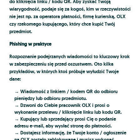
do kliknięcia linku / kodu QR. Aby zyskać Twoją
wiarygodność, podaje się za kogoś, kim w rzeczywistości
nie jest np. za operatora płatności, firmę kurierską, OLX
czy rzekomego kupującego, który chce kupić Twój
przedmiot.
Phishing w praktyce
Rozpoznanie podejrzanych wiadomości to kluczowy krok
w zabezpieczeniu się przed oszustwem. Oto kilka
przykładów, w których ktoś próbuje wyłudzić Twoje
dane:
→ Wiadomość z linkiem / kodem QR do odbioru
pieniędzy lub odbioru przedmiotu.
→ Dzwoni do Ciebie pracownik OLX i prosi o
wykonanie przelewu / kliknięcie linku lub kodu QR.
→ Kupujący lub sprzedający prosi Cię o podanie
adresu e-mail, aby wysłać stronę do płatności.
→ Dostajesz informację, że Twoje konto / ogłoszenie
na OLX zostało zablokowane i musisz wykonać