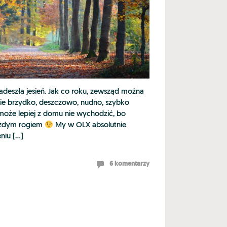
 nadeszła jesień. Jak co roku, zewsząd można
dzie brzydko, deszczowo, nudno, szybko
 może lepiej z domu nie wychodzić, bo
każdym rogiem
My w OLX absolutnie
niu […]
6 komentarzy