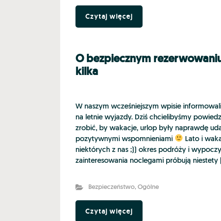
Czytaj więcej
O bezpiecznym rezerwowani
kilka
W naszym wcześniejszym wpisie informowal
na letnie wyjazdy. Dziś chcielibyśmy powiedz
zrobić, by wakacje, urlop były naprawdę udan
pozytywnymi wspomnieniami
Lato i waka
niektórych z nas ;)) okres podróży i wypo
zainteresowania noclegami próbują niestety 
Bezpieczeństwo
,
Ogólne
Czytaj więcej