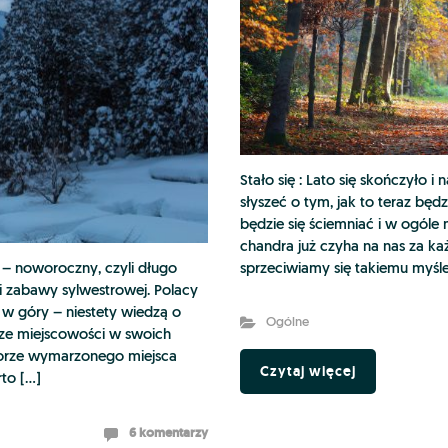
Stało się : Lato się skończyło i
słyszeć o tym, jak to teraz bę
będzie się ściemniać i w ogóle
chandra już czyha na nas za 
o – noworoczny, czyli długo
sprzeciwiamy się takiemu myśle
i zabawy sylwestrowej. Polacy
 w góry – niestety wiedzą o
Ogólne
sze miejscowości w swoich
borze wymarzonego miejsca
Czytaj więcej
to […]
6 komentarzy