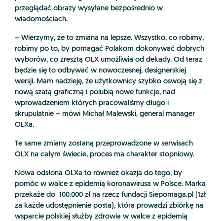
przeglądać obrazy wysyłane bezpośrednio w
wiadomościach.
– Wierzymy, że to zmiana na lepsze. Wszystko, co robimy,
robimy po to, by pomagać Polakom dokonywać dobrych
wyborów, co zresztą OLX umożliwia od dekady. Od teraz
będzie się to odbywać w nowoczesnej, designerskiej
wersji. Mam nadzieję, że użytkownicy szybko oswoją się z
nową szatą graficzną i polubią nowe funkcje, nad
wprowadzeniem których pracowaliśmy długo i
skrupulatnie – mówi Michał Malewski, general manager
OLXa.
Te same zmiany zostaną przeprowadzone w serwisach
OLX na całym świecie, proces ma charakter stopniowy.
Nowa odsłona OLXa to również okazja do tego, by
pomóc w walce z epidemią koronawirusa w Polsce. Marka
przekaże do 100.000 zł na rzecz fundacji Siepomaga.pl (1zł
za każde udostępnienie posta), która prowadzi zbiórkę na
wsparcie polskiej służby zdrowia w walce z epidemią