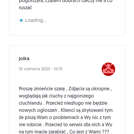
pogorszyła, czasem dobrych rzeczy nie a co
ruszać
Loading...
jolka
16 czerwca 2020 - 10:15
Proszę zmieńcie szatę . Zdjęcia są okropne ,
wyglądają jak ciuchy z najgorszego
ciuchlandu . Przecież niedługo nie będzie
nowych ogłoszeń . Klienci są zirytowani tym
że piszą Wam o problemach a Wy nic z tym
nie robicie . Przecież to serwis dla nich a Wy
na tym macie zarabiać , Co jest z Wami ???