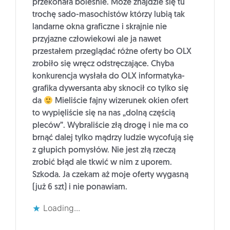
przekonała boleśnie. Może znajdzie się tu
trochę sado-masochistów którzy lubią tak
landarne okna graficzne i skrajnie nie
przyjazne człowiekowi ale ja nawet
przestałem przeglądać różne oferty bo OLX
zrobiło się wręcz odstręczające. Chyba
konkurencja wysłała do OLX informatyka-
grafika dywersanta aby sknocił co tylko się
da
Mieliście fajny wizerunek okien ofert
to wypięliście się na nas „dolną częścią
pleców”. Wybraliście złą drogę i nie ma co
brnąć dalej tylko mądrzy ludzie wycofują się
z głupich pomysłów. Nie jest złą rzeczą
zrobić błąd ale tkwić w nim z uporem.
Szkoda. Ja czekam aż moje oferty wygasną
(już 6 szt) i nie ponawiam.
Loading...