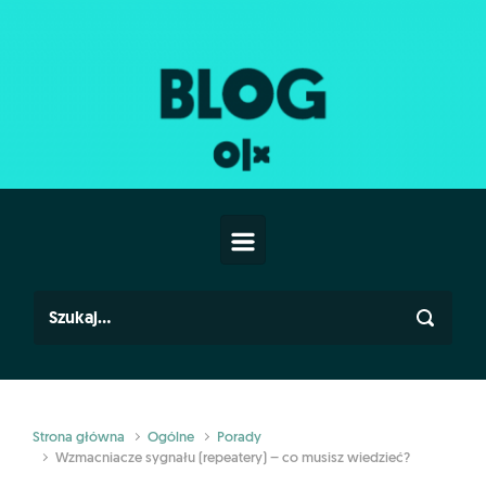
Skip to main content
Strona główna
Ogólne
Porady
Wzmacniacze sygnału (repeatery) – co musisz wiedzieć?