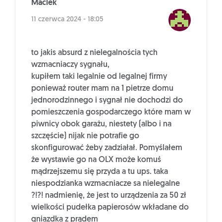
Maciek
11 czerwca 2024 - 18:05
to jakis absurd z nielegalnościa tych
wzmacniaczy sygnału,
kupiłem taki legalnie od legalnej firmy
ponieważ router mam na 1 pietrze domu
jednorodzinnego i sygnał nie dochodzi do
pomieszczenia gospodarczego które mam w
piwnicy obok garażu, niestety (albo i na
szczęście) nijak nie potrafie go
skonfigurować żeby zadziałał. Pomyślałem
że wystawie go na OLX może komuś
mądrzejszemu się przyda a tu ups. taka
niespodzianka wzmacniacze sa nielegalne
?!?! nadmienię, że jest to urządzenia za 50 zł
wielkości pudełka papierosów wkładane do
gniazdka z prądem