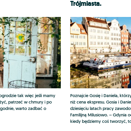
Trójmiasta.
ogrodzie tak więc jeśli mamy
Poznajcie Gosię i Daniela, którz
ożyć, patrzeć w chmury i po
niż cena ekspresu. Gosia i Dan
godnie, warto zadbać o
dziesięciu latach pracy zawod
Familijną Milusiowo. – Gdynia o
kiedy będziemy coś tworzyć, to