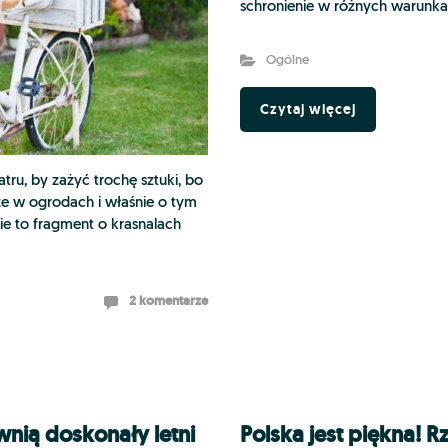
schronienie w różnych warun
Ogólne
Czytaj więcej
atru, by zażyć trochę sztuki, bo
e w ogrodach i właśnie o tym
dzie to fragment o krasnalach
2 komentarze
nią doskonały letni
Polska jest piękna! R