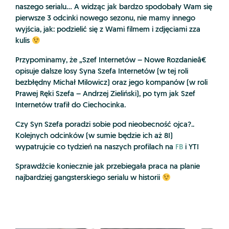
naszego serialu… A widząc jak bardzo spodobały Wam się
pierwsze 3 odcinki nowego sezonu, nie mamy innego
wyjścia, jak: podzielić się z Wami filmem i zdjęciami zza
kulis
Przypominamy, że „Szef Internetów – Nowe Rozdanieâ€
opisuje dalsze losy Syna Szefa Internetów (w tej roli
bezbłędny Michał Milowicz) oraz jego kompanów (w roli
Prawej Ręki Szefa – Andrzej Zieliński), po tym jak Szef
Internetów trafił do Ciechocinka.
Czy Syn Szefa poradzi sobie pod nieobecność ojca?..
Kolejnych odcinków (w sumie będzie ich aż 8!)
wypatrujcie co tydzień na naszych profilach na
FB
i YT!
Sprawdźcie koniecznie jak przebiegała praca na planie
najbardziej gangsterskiego serialu w historii