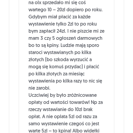
na olx sprzedało mi się coś
wartego 10 – 20zl dopiero po roku.
Gdybym miał płacić za każde
wystawienie tylko 2zl to po roku
bym zapłacił 24zl. I nie piszcie mi ze
mam 3 czy 5 ogłoszeń darmowych
bo to są kpiny. Ludzie mają sporo
staroci wystawianych po kilka
złotych (bo szkoda wyrzucić a
mogą się komuś przydac) i płacić
po kilka złotych za miesiąc
wystawienia po kilka razy to nic się
nie zarobi.
Uczciwiej by było zróżnicowane
opłaty od wartości towarów! Np za
rzeczy wstawianie do 10zl brak
opłat. A nie oplata 5zl od razu za
samo wystawienie czegoś co jest
warte 5zl – to kpina! Albo widełki