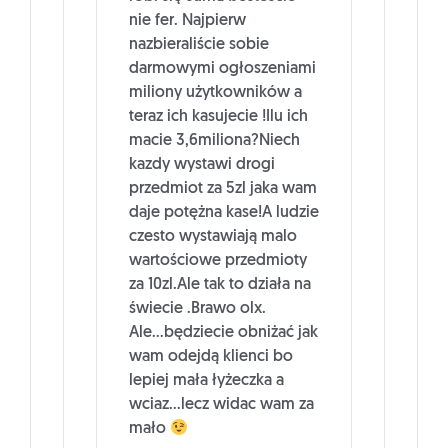
nie fer. Najpierw
nazbieraliście sobie
darmowymi ogłoszeniami
miliony użytkowników a
teraz ich kasujecie !Ilu ich
macie 3,6miliona?Niech
kazdy wystawi drogi
przedmiot za 5zl jaka wam
daje potężna kase!A ludzie
czesto wystawiają malo
wartościowe przedmioty
za 10zl.Ale tak to działa na
świecie .Brawo olx.
Ale…będziecie obniżać jak
wam odejdą klienci bo
lepiej mała łyżeczka a
wciaz…lecz widac wam za
mało