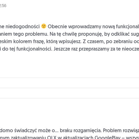
2:56
ane niedogodności
Obecnie wprowadzamy nową funkcjonalno
aniem tego problemu. Na tę chwilę proponuję, by odklikać su
eskim kolorem frazę, którą wpisujesz. Z czasem, po zebraniu od
 do tej funkcjonalności. Jeszcze raz przepraszamy za te nieo
adomo świadczyć może o… braku rozgarnięcia. Problem rozwią
ręcznym zaktualizowaniu OLX w aktualizacjach GooglePlay – wszy