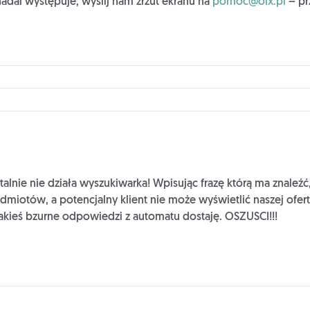
adal występuje, wyślij nam zrzut ekranu na
pomoc@olx.pl
– pr
e nie działa wyszukiwarka! Wpisując frazę którą ma znaleźć,
dmiotów, a potencjalny klient nie może wyświetlić naszej ofer
jakieś bzurne odpowiedzi z automatu dostaję. OSZUSCI!!!