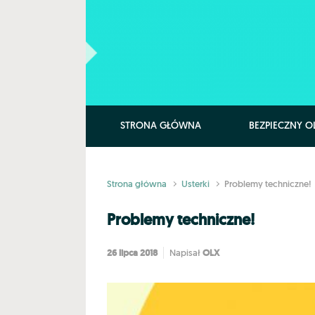
Skip to main content
STRONA GŁÓWNA
BEZPIECZNY O
Strona główna
Usterki
Problemy techniczne!
Problemy techniczne!
26 lipca 2018
OLX
Napisał