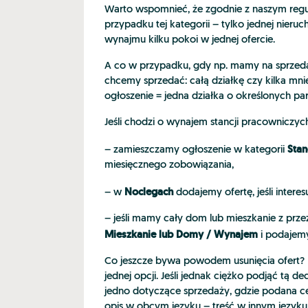
Warto wspomnieć, że zgodnie z naszym re
przypadku tej kategorii – tylko jednej nie
wynajmu kilku pokoi w jednej ofercie.
A co w przypadku, gdy np. mamy na sprzeda
chcemy sprzedać: całą działkę czy kilka mnie
ogłoszenie = jedna działka o określonych pa
Jeśli chodzi o wynajem stancji pracowniczyc
Stan
– zamieszczamy ogłoszenie w kategorii
miesięcznego zobowiązania,
Noclegach
– w
dodajemy ofertę, jeśli inter
– jeśli mamy cały dom lub mieszkanie z prz
Mieszkanie lub Domy / Wynajem
i podaje
Co jeszcze bywa powodem usunięcia ofert?
jednej opcji. Jeśli jednak ciężko podjąć tą
jedno dotyczące sprzedaży, gdzie podana ce
opis w obcym języku – treść w innym języku