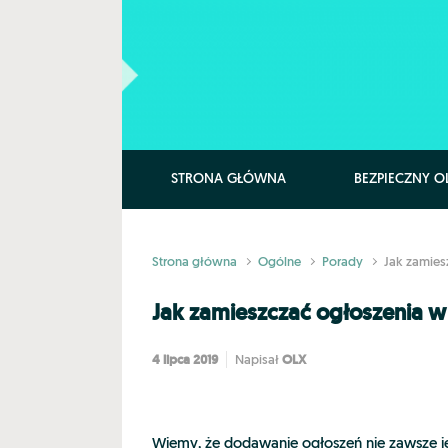
Skip to main content
STRONA GŁÓWNA
BEZPIECZNY O
Strona główna
Ogólne
Porady
Jak zamies
Jak zamieszczać ogłoszenia w
4 lipca 2019
OLX
Napisał
Wiemy, że dodawanie ogłoszeń nie zawsze je