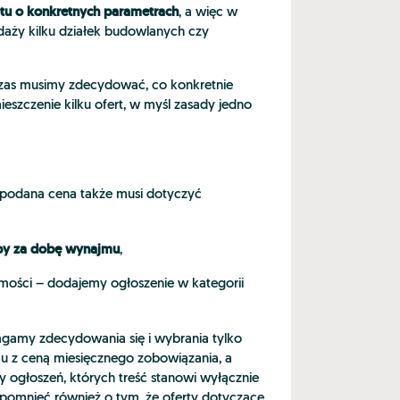
tu o konkretnych parametrach
, a więc w
daży kilku działek budowlanych czy
czas musimy zdecydować, co konkretnie
ieszczenie kilku ofert, w myśl zasady jedno
podana cena także musi dotyczyć
by za dobę wynajmu
,
mości – dodajemy ogłoszenie w kategorii
gamy zdecydowania się i wybrania tylko
jmu z ceną miesięcznego zobowiązania, a
 ogłoszeń, których treść stanowi wyłącznie
spomnieć również o tym, że oferty dotyczące