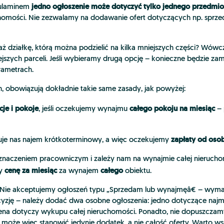
jedno ogłoszenie może dotyczyć tylko jednego przedmio
gulaminem
ruchomości. Nie zezwalamy na dodawanie ofert dotyczących np. sprze
ż działkę, którą można podzielić na kilka mniejszych części? Wów
jszych parceli. Jeśli wybieramy drugą opcję – konieczne będzie zam
rametrach.
h, obowiązują dokładnie takie same zasady, jak powyżej:
cje i pokoje
całego pokoju na miesiąc
, jeśli oczekujemy wynajmu
– 
zapłaty od oso
esuje nas najem krótkoterminowy, a więc oczekujemy
eznaczeniem pracowniczym i zależy nam na wynajmie całej nierucho
cenę za miesiąc
całego
my
za wynajem
obiektu.
 Nie akceptujemy ogłoszeń typu „Sprzedam lub wynajmęâ€ – wyma
 decyzję – należy dodać dwa osobne ogłoszenia: jedno dotyczące na
na dotyczy wykupu całej nieruchomości. Ponadto, nie dopuszczamy
 może więc stanowić jedynie dodatek, a nie całość oferty. Warto w