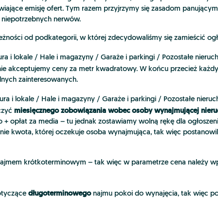
iwiające emisję ofert. Tym razem przyjrzymy się zasadom panującym
 niepotrzebnych nerwów.
ci od podkategorii, w której zdecydowaliśmy się zamieścić ogł
iura i lokale / Hale i magazyny / Garaże i parkingi / Pozostałe ni
 nie akceptujemy ceny za metr kwadratowy. W końcu przecież każdy wi
lnych zainteresowanych.
iura i lokale / Hale i magazyny / Garaże i parkingi / Pozostałe nie
miesięcznego zobowiązania wobec osoby wynajmującej nier
czyć
+ opłat za media – tu jednak zostawiamy wolną rękę dla ogłoszen
nie kwota, której oczekuje osoba wynajmująca, tak więc postanowil
z najmem krótkoterminowym – tak więc w parametrze cena należy w
długoterminowego
dotyczące
najmu pokoi do wynajęcia, tak więc 