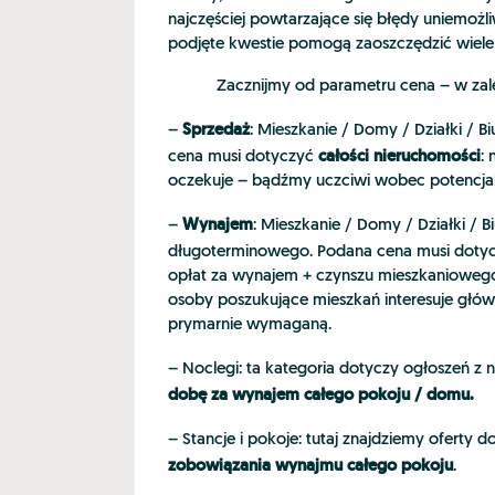
najczęściej powtarzające się błędy uniemożl
podjęte kwestie pomogą zaoszczędzić wiele
Zacznijmy od parametru cena – w zależnoś
Sprzedaż
–
: Mieszkanie / Domy / Działki / B
całości nieruchomości
cena musi dotyczyć
:
oczekuje – bądźmy uczciwi wobec potencja
Wynajem
–
: Mieszkanie / Domy / Działki / B
długoterminowego. Podana cena musi doty
opłat za wynajem + czynszu mieszkaniowego 
osoby poszukujące mieszkań interesuje głów
prymarnie wymaganą.
– Noclegi: ta kategoria dotyczy ogłoszeń 
dobę za wynajem całego pokoju / domu.
– Stancje i pokoje: tutaj znajdziemy oferty 
zobowiązania wynajmu całego pokoju
.