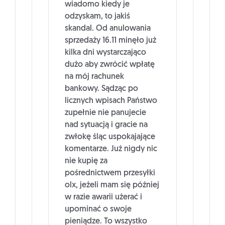
wiadomo kiedy je
odzyskam, to jakiś
skandal. Od anulowania
sprzedaży 16.11 minęło już
kilka dni wystarczająco
dużo aby zwrócić wpłatę
na mój rachunek
bankowy. Sądząc po
licznych wpisach Państwo
zupełnie nie panujecie
nad sytuacją i gracie na
zwłokę śląc uspokajające
komentarze. Już nigdy nic
nie kupię za
pośrednictwem przesyłki
olx, jeżeli mam się później
w razie awarii użerać i
upominać o swoje
pieniądze. To wszystko