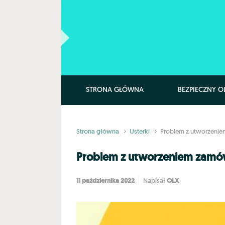
Skip to main content
STRONA GŁÓWNA
BEZPIECZNY O
Strona główna
Usterki
Problem z utworzenie
Problem z utworzeniem zamów
11 października 2022
OLX
Napisał