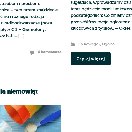
sugestiach, wprowadzamy dziś 
trzebom i prośbom,
teraz będziecie mogli umieszc
ice – tym razem znajdziecie
podkategoriach: Co zmiany oz
ośniki i różnego rodzaju
przenieśliśmy twoje ogłoszeni
D: radioodtwarzacze (poza
kluczowych z tytułów. – Okres 
 płyty CD – Gramofony:
y hi-fi – […]
Co nowego?
,
Ogólne
4 komentarze
Czytaj więcej
dla niemowląt