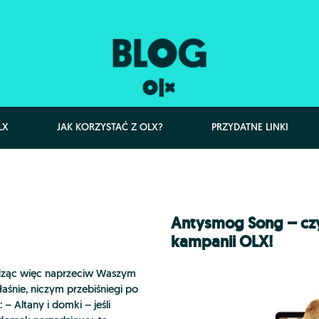
LX
JAK KORZYSTAĆ Z OLX?
PRZYDATNE LINKI
Antysmog Song – czy
kampanii OLX!
odząc więc naprzeciw Waszym
śnie, niczym przebiśniegi po
 – Altany i domki – jeśli