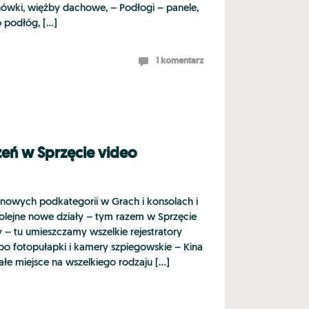
ówki, więźby dachowe, – Podłogi – panele,
do podłóg, […]
1 komentarz
eń w Sprzęcie video
wych podkategorii w Grach i konsolach i
kolejne nowe działy – tym razem w Sprzęcie
y – tu umieszczamy wszelkie rejestratory
o fotopułapki i kamery szpiegowskie – Kina
łe miejsce na wszelkiego rodzaju […]