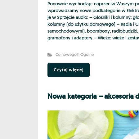
Ponownie wychodząc naprzeciw Waszym po
wprowadzamy nowe podkategorie w Elektron
je w Sprzęcie audio: – Głośniki i kolumny: gł
kolumny (do użytku domowego) – Radia i C
samochodowymi), boomboxy, radiobudziki,
gramofony i adaptery – Wieże: wieże i zestaw
Co nowego?
,
Ogólne
Czytaj więcej
Nowa kategoria – akcesoria 