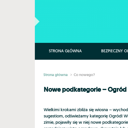
Skip to main content
STRONA GŁÓWNA
BEZPIECZNY O
Strona główna
Co nowego?
Nowe podkategorie – Ogród
Wielkimi krokami zbliża się wiosna – wych
sugestiom, odświeżamy kategorię Ogród! Wła
zimie, pojawiły się w niej nowe podkategorie: