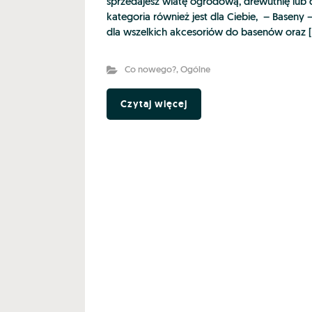
sprzedajesz wiatę ogrodową, drewutnię lub
kategoria również jest dla Ciebie, – Baseny
dla wszelkich akcesoriów do basenów oraz 
Co nowego?
,
Ogólne
Czytaj więcej