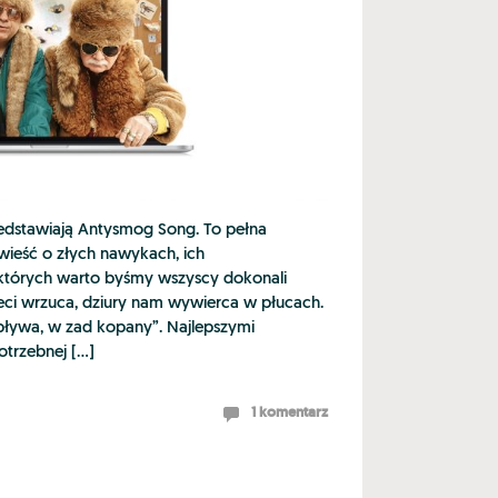
zedstawiają Antysmog Song. To pełna
ieść o złych nawykach, ich
których warto byśmy wszyscy dokonali
eci wrzuca, dziury nam wywierca w płucach.
wpływa, w zad kopany”. Najlepszymi
potrzebnej […]
1 komentarz