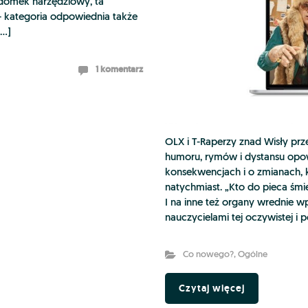
 domek narzędziowy, ta
 – kategoria odpowiednia także
[…]
1 komentarz
OLX i T-Raperzy znad Wisły pr
humoru, rymów i dystansu opow
konsekwencjach i o zmianach, 
natychmiast. „Kto do pieca śmi
I na inne też organy wrednie 
nauczycielami tej oczywistej i 
Co nowego?
,
Ogólne
Czytaj więcej