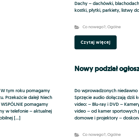
Dachy – dachówki, blachodach
kostki, płytki, parkiety, listwy 
Co nowego?
,
Ogólne
Czytaj więcej
Nowy podział ogłosz
LX! W tym roku pomagamy
Do wprowadzonych niedawno no
u. Przekażcie dalej! Niech
Sprzęcie audio dołączają dziś 
roku WSPÓLNIE pomagamy
video: – Blu-ray i DVD – Kamer
 w telefonie – aktualnej
video – od kamer sportowych p
obilnej […]
domowe i projektory – doskona
Co nowego?
,
Ogólne