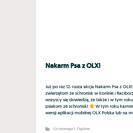
Nakarm Psa z OLX!
Już po raz 12. rusza akcja Nakarm Psa z O
zwierzętom ze schronisk w Koninie i Raciborz
wszyscy się dowiedzą, że także i w tym 
psiakom ze schronisk!
W tym roku karmimy
wersji aplikacji mobilnej OLX Polska lub na m
Co nowego?
,
Ogólne