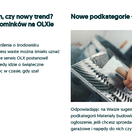
h, czy nowy trend?
Nowe podkategorie 
pominków na OLXie
ślenia o środowisku
 less waste można śmiało uznać
ae serwis OLX postanowił
edy idzie o świąteczne
c w czasie, gdy szał
Odpowiadając na Wasze suges
podkategorii Materiały budowla
ogłoszenie, jeśli chcesz sprzeda
garażowe i napędy do nich czy