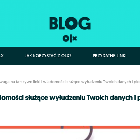
LX
JAK KORZYSTAĆ Z OLX?
PRZYDATNE LINKI
waga na fałszywe linki i wiadomości służące wyłudzeniu Twoich danych i pie
adomości służące wyłudzeniu Twoich danych i 