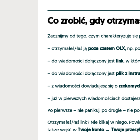
Co zrobić, gdy otrzym
Zacznijmy od tego, czym charakteryzuje się
poza czatem OLX
– otrzymałeś/łaś ją
, np. 
link
– do wiadomości dołączony jest
, w któ
plik z instr
– do wiadomości dołączony jest
rzekomych
– z wiadomości dowiadujesz się o
– już w pierwszych wiadomościach dostajes
Po pierwsze – nie panikuj, po drugie – nie
Otrzymałeś/łaś link? Nie klikaj w niego. 
Twoje konto
→ Twoje przesył
także wejść w