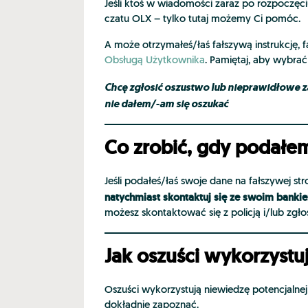
Jeśli ktoś w wiadomości zaraz po rozpoczęc
czatu OLX – tylko tutaj możemy Ci pomóc.
A może otrzymałeś/łaś fałszywą instrukcję, 
Obsługą Użytkownika
. Pamiętaj, aby wybra
Chcę zgłosić oszustwo lub nieprawidłowe 
nie dałem/-am się oszukać
Co zrobić, gdy podałem
Jeśli podałeś/łaś swoje dane na fałszywej s
natychmiast skontaktuj się ze swoim banki
możesz skontaktować się z policją i/lub zgł
Jak oszuści wykorzystu
Oszuści wykorzystują niewiedzę potencjalnej 
dokładnie zapoznać.