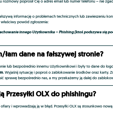
iu rozmowy poprosił Cię o adres email lub numer telefonu – nie zga
fałszywą informację o problemach technicznych lub zawieszeniu kont
ć właściwy powód zgłoszenia:
zachowanie innego Użytkownika – Phishing (ktoś podszywa się po
/łam dane na fałszywej stronie?
tronie lub bezpośrednio innemu Użytkownikowi i były to dane do lo
em
. Wyjaśnij sytuację i poproś o zablokowanie środków oraz karty.
osić sprawę bezpośrednio nas, a my przekażemy ją dalej do zabloko
ją Przesyłki OLX do phishingu?
ofiary i wprowadzają ją w błąd. Przesyłki OLX są stosunkowo nową us