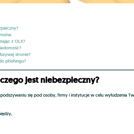
ezpieczny?
 smsów.
stając z OLX?
wiadomość?
szywej stronie?
do phishingu?
aczego jest niebezpieczny?
a podszywaniu się pod osoby, firmy i instytucje w celu wyłudzenia
iędzy,