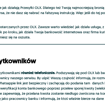
jak działają Przesyłki OLX. Dlatego też Twoją najmocniejszą bronią j
a, że nie dasz się nabrać na fałszywą instrukcję. Więc jeśli do tej p
starczanych przez OLX. Zawsze warto wiedzieć jak działa usługa, z 
 po kroku, jak działa Twoja bankowość internetowa oraz firma kurie
iesz się na oszusta.
żytkowników
również telefonicznie.
 Użytkownikami
Podszywają się pod OLX lub ba
ownicy naszego serwisu. By uśpić Waszą czujność informują, że ro
atsappie link jest bezpieczny i zachęcają do podania tam danych k
eryfikacji konta bankowego poprzez przelew sporej kwoty (wielokr
 zapewniają, że przelana kwota zostanie niedługo zwrócona na ko
ę jako pracownicy banku i informują, że ktoś właśnie bierze na da