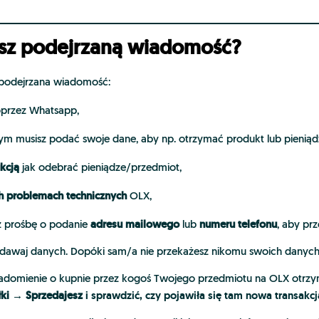
asz podejrzaną wiadomość?
 podejrzana wiadomość:
poprzez Whatsapp,
rym musisz podać swoje dane, aby np. otrzymać produkt lub pieniąd
ukcją
jak odebrać pieniądze/przedmiot,
 problemach technicznych
OLX,
adresu mailowego
numeru
telefonu
z prośbę o podanie
lub
, aby pr
 podawaj danych. Dopóki sam/a nie przekażesz nikomu swoich danych
Powiadomienie o kupnie przez kogoś Twojego przedmiotu na OLX ot
ki → Sprzedajesz
i sprawdzić, czy pojawiła się tam nowa transakcj