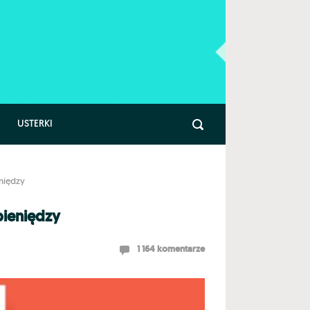
USTERKI
niędzy
pieniędzy
1 164 komentarze