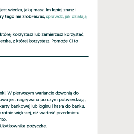
est wiedza, jaką masz. Im lepiej znasz i
ory tego nie zrobiłeś/aś,
sprawdź, jak działają
której korzystasz lub zamierzasz korzystać,
rska, z której korzystasz. Pomoże Ci to
nki. W pierwszym wariancie dzwonią do
zmowa jest nagrywana po czym potwierdzają,
arty bankowej lub loginu i hasła do banku.
otnie większej, niż wartość przedmiotu
nto.
ne Użytkownika pożyczkę.