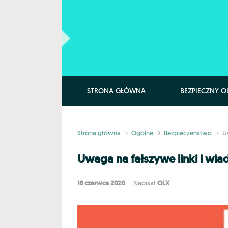
Skip to main content
STRONA GŁÓWNA
BEZPIECZNY O
Strona główna
Ogólne
Bezpieczeństwo
U
Uwaga na fałszywe linki i wi
18 czerwca 2020
OLX
Napisał