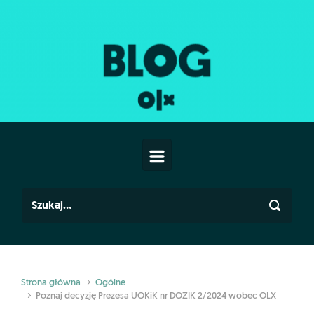
Skip to main content
Strona główna
Ogólne
Poznaj decyzję Prezesa UOKiK nr DOZIK 2/2024 wobec OLX