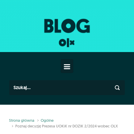
Skip to main content
Strona główna
Ogólne
Poznaj decyzję Prezesa UOKiK nr DOZIK 2/2024 wobec OLX