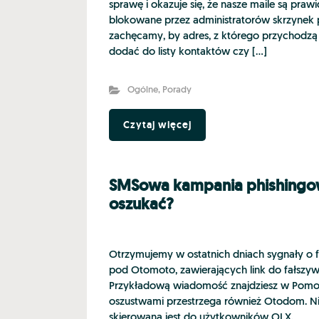
sprawę i okazuje się, że nasze maile są praw
blokowane przez administratorów skrzynek p
zachęcamy, by adres, z którego przychodz
dodać do listy kontaktów czy […]
Ogólne
,
Porady
Czytaj więcej
SMSowa kampania phishingowa
oszukać?
Otrzymujemy w ostatnich dniach sygnały o 
pod Otomoto, zawierających link do fałszywe
Przykładową wiadomość znajdziesz w Pom
oszustwami przestrzega również Otodom. Ni
skierowana jest do użytkowników OLX.