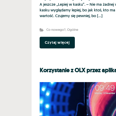
A jeszcze „Lepiej w kasku”. – Nie ma żadnej
kasku wyglądamy lepiej, bo jak ktoś, kto ma 
wartość. Czujemy się pewniej, bo […]
Co nowego?
,
Ogólne
Czytaj więcej
Korzystanie z OLX przez aplik