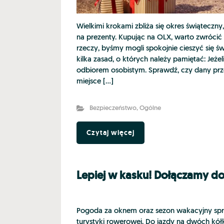
Wielkimi krokami zbliża się okres świąteczny
na prezenty. Kupując na OLX, warto zwróci
rzeczy, byśmy mogli spokojnie cieszyć się 
kilka zasad, o których należy pamiętać: Jeżel
odbiorem osobistym. Sprawdź, czy dany przed
miejsce […]
Bezpieczeństwo
,
Ogólne
Czytaj więcej
Lepiej w kasku! Dołączamy do
Pogoda za oknem oraz sezon wakacyjny sprz
turystyki rowerowej. Do jazdy na dwóch kółk