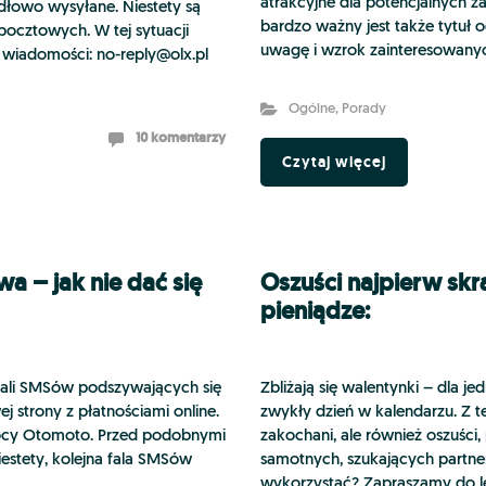
atrakcyjne dla potencjalnych z
idłowo wysyłane. Niestety są
bardzo ważny jest także tytuł 
ocztowych. W tej sytuacji
uwagę i wzrok zainteresowanyc
ą wiadomości:
no-reply@olx.pl
Ogólne
,
Porady
10 komentarzy
Czytaj więcej
 – jak nie dać się
Oszuści najpierw skr
pieniądze:
fali SMSów podszywających się
Zbliżają się walentynki – dla j
j strony z płatnościami online.
zwykły dzień w kalendarzu. Z tej
ocy Otomoto. Przed podobnymi
zakochani, ale również oszuści
estety, kolejna fala SMSów
samotnych, szukających partnera
wykorzystać? Zapraszamy do le