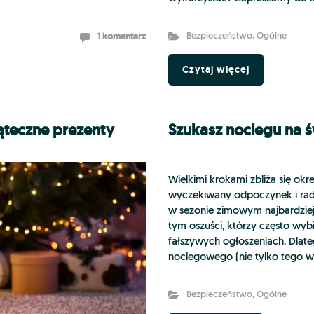
1 komentarz
Bezpieczeństwo
,
Ogólne
Czytaj więcej
ąteczne prezenty
Szukasz noclegu na św
Wielkimi krokami zbliża się ok
wyczekiwany odpoczynek i rado
w sezonie zimowym najbardziej 
tym oszuści, którzy często wyb
fałszywych ogłoszeniach. Dla
noclegowego (nie tylko tego w
Bezpieczeństwo
,
Ogólne