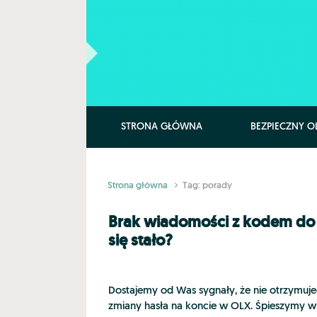
Skip to main content
STRONA GŁÓWNA
BEZPIECZNY O
Strona główna
Tag: porady
Brak wiadomości z kodem do 
się stało?
Dostajemy od Was sygnały, że nie otrzymuj
zmiany hasła na koncie w OLX. Śpieszymy wi