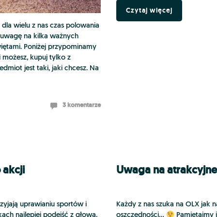
Czytaj więcej
, dla wielu z nas czas polowania
ć uwagę na kilka ważnych
świętami. Poniżej przypominamy
i możesz, kupuj tylko z
miot jest taki, jaki chcesz. Na
3 komentarze
 akcji
Uwaga na atrakcyjne
yjają uprawianiu sportów i
Każdy z nas szuka na OLX jak n
ach najlepiej podejść z głową.
oszczędności…
Pamiętajmy je