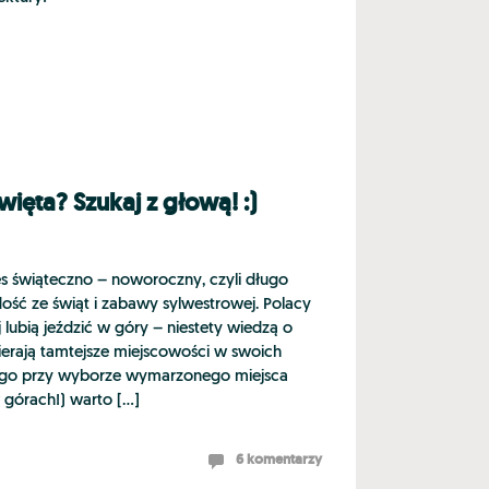
ięta? Szukaj z głową! :)
res świąteczno – noworoczny, czyli długo
ść ze świąt i zabawy sylwestrowej. Polacy
lubią jeździć w góry – niestety wiedzą o
ierają tamtejsze miejscowości w swoich
tego przy wyborze wymarzonego miejsca
 górach!) warto […]
6 komentarzy